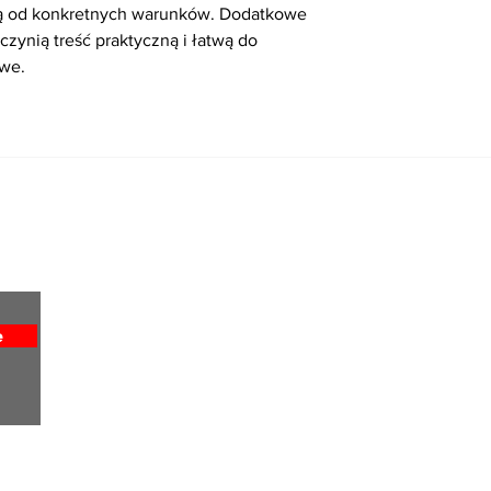
eżą od konkretnych warunków. Dodatkowe 
 czynią treść praktyczną i łatwą do 
owe.
Home
About
All News
Obituaries
Sports
Entertainment
e
Weekly Column
Lifestyles
Religion
Advertise