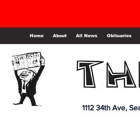
Home
About
All News
Obituaries
1112 34th Ave,