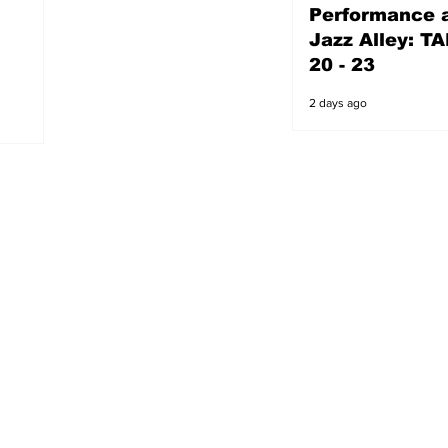
Performance a
2 days ago
Jazz Alley: TA
20 - 23
2 days ago
s