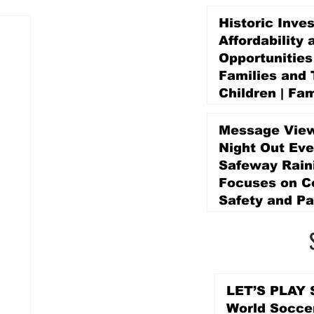
Historic Inve
Affordability 
Opportunities
Families and 
Children | Fam
Education Pr
Promise Levy
Message View
4 days ago
Night Out Eve
Safeway Rain
Focuses on 
Safety and Pa
4 days ago
LET’S PLAY S
World Socce