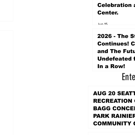
Celebration 
Center.
Jun 15
2026 - The S
Continues! 
and The Futu
Undefeated f
In a Row!
Ent
Apr 16
AUG 20 SEAT
RECREATION
BAGG CONCER
PARK RAINIE
COMMUNITY 
PARK