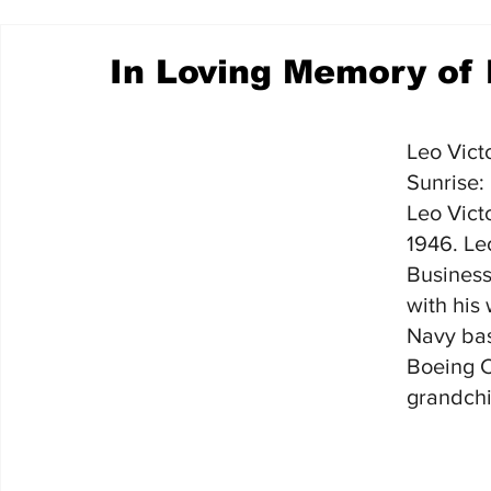
In Loving Memory of 
Leo Vict
Sunrise:
Leo Vict
1946. Leo
Business
with his
Navy bas
Boeing C
grandch